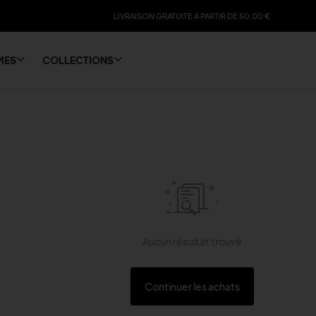
LIVRAISON GRATUITE À PARTIR DE 50.00 €
10% DE RÉDUCTION SUR LA PREMIÉRE COMMANDE
MES
COLLECTIONS
Aucun résultat trouvé
Continuer les achats