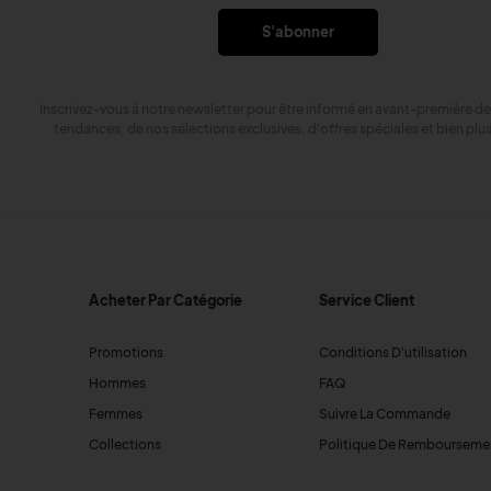
S'abonner
Inscrivez-vous à notre newsletter pour être informé en avant-première de
tendances, de nos sélections exclusives, d'offres spéciales et bien plu
Acheter Par Catégorie
Service Client
Promotions
Conditions D'utilisation
Hommes
FAQ
Femmes
Suivre La Commande
Collections
Politique De Rembourseme