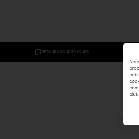
RETOURS SOUS 30 JOURS
Nous
prop
publi
cook
cont
plus