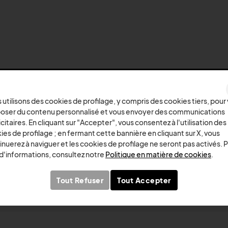
PAIEMENTS SÉCURISÉS
 utilisons des cookies de profilage, y compris des cookies tiers, pour
oser du contenu personnalisé et vous envoyer des communications
citaires. En cliquant sur "Accepter", vous consentez à l'utilisation des
ies de profilage ; en fermant cette bannière en cliquant sur X, vous
Ne manquez rien !
inuerez à naviguer et les cookies de profilage ne seront pas activés. 
 d'informations, consultez notre
Politique en matière de cookies
.
Inscrivez-vous à la newsletter et recevez des offres excl
Tout Refuser
Tout Accepter