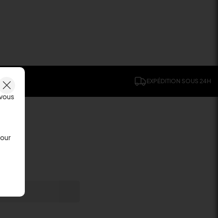
EXPÉDITION SOUS 24H
 vous
Pour
usives.