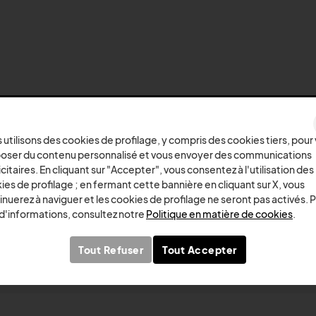
PAIEMENTS SÉCURISÉS
 utilisons des cookies de profilage, y compris des cookies tiers, pour
oser du contenu personnalisé et vous envoyer des communications
citaires. En cliquant sur "Accepter", vous consentez à l'utilisation des
ies de profilage ; en fermant cette bannière en cliquant sur X, vous
Ne manquez rien !
inuerez à naviguer et les cookies de profilage ne seront pas activés. 
 d'informations, consultez notre
Politique en matière de cookies
.
Inscrivez-vous à la newsletter et recevez des offres excl
Tout Refuser
Tout Accepter