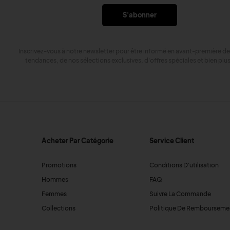
S'abonner
Inscrivez-vous à notre newsletter pour être informé en avant-première de
tendances, de nos sélections exclusives, d'offres spéciales et bien plu
Acheter Par Catégorie
Service Client
Promotions
Conditions D'utilisation
Hommes
FAQ
Femmes
Suivre La Commande
Collections
Politique De Rembourseme