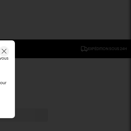
EXPÉDITION SOUS 24H
 vous
Pour
usives.