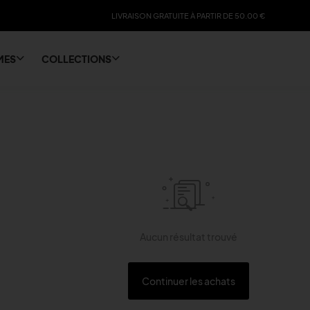
LIVRAISON GRATUITE À PARTIR DE 50.00 €
10% DE RÉDUCTION SUR LA PREMIÉRE COMMANDE
MES
COLLECTIONS
Aucun résultat trouvé
Continuer les achats