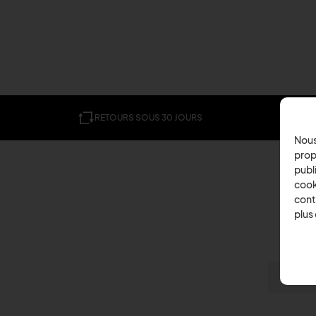
RETOURS SOUS 30 JOURS
Nous
prop
publi
cook
cont
plus